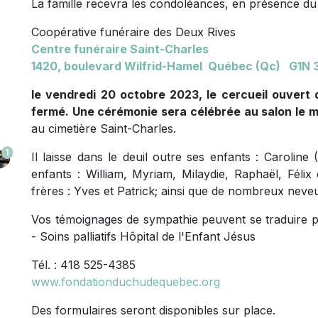
La famille recevra les condoléances, en présence du 
Coopérative funéraire des Deux Rives
Centre funéraire Saint-Charles
1420, boulevard Wilfrid-Hamel Québec (Qc) G1N 
le vendredi 20 octobre 2023, le cercueil ouvert d
fermé. Une cérémonie sera célébrée au salon le m
au cimetière Saint-Charles.
1
Il laisse dans le deuil outre ses enfants : Carolin
enfants : William, Myriam, Milaydie, Raphaël, Félix et
frères : Yves et Patrick; ainsi que de nombreux neveu
Vos témoignages de sympathie peuvent se traduire 
- Soins palliatifs Hôpital de l'Enfant Jésus
Tél. : 418 525-4385
www.fondationduchudequebec.org
Des formulaires seront disponibles sur place.