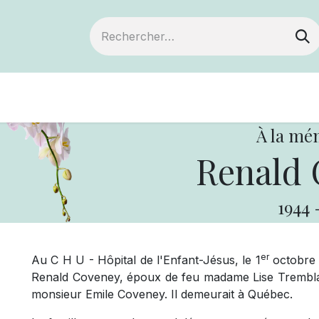
Devenir membre
Notre Coopérative
À la mé
Renald 
1944
er
Au C H U - Hôpital de l'Enfant-Jésus, le 1
octobre 
Renald Coveney, époux de feu madame Lise Tremblay
monsieur Emile Coveney. Il demeurait à Québec.