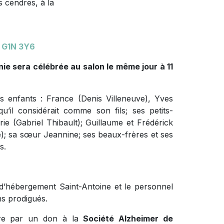
 cendres, à la
 G1N 3Y6
ie sera célébrée au salon le même jour à 11
es enfants : France (Denis Villeneuve), Yves
il considérait comme son fils; ses petits-
ie (Gabriel Thibault); Guillaume et Frédérick
vie); sa sœur Jeannine; ses beaux-frères et ses
s.
 d’hébergement Saint-Antoine et le personnel
ins prodigués.
ire par un don à la
Société Alzheimer de