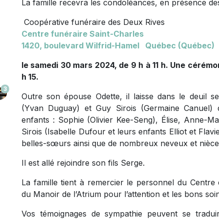
La famille recevra les condoléances, en présence des
Coopérative funéraire des Deux Rives
Centre funéraire Saint-Charles
1420, boulevard Wilfrid-Hamel Québec (Québec)
le samedi 30 mars 2024, de 9 h à 11 h. Une cérémon
h 15.
3
Outre son épouse Odette, il laisse dans le deuil s
(Yvan Duguay) et Guy Sirois (Germaine Canuel) qu’
enfants : Sophie (Olivier Kee-Seng), Élise, Anne-Mar
Sirois (Isabelle Dufour et leurs enfants Elliot et Fla
belles-sœurs ainsi que de nombreux neveux et nièce
Il est allé rejoindre son fils Serge.
La famille tient à remercier le personnel du Centre
du Manoir de l’Atrium pour l’attention et les bons so
Vos témoignages de sympathie peuvent se tradu