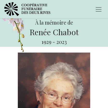
À la mémoire de
Renée Chabot
1929
-
2023