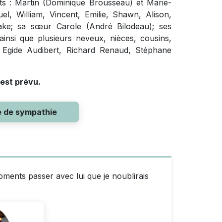
nts : Martin (Dominique Brousseau) et Marie-
uel, William, Vincent, Emilie, Shawn, Alison,
Jake; sa sœur Carole (André Bilodeau); ses
ainsi que plusieurs neveux, nièces, cousins,
t Egide Audibert, Richard Renaud, Stéphane
est prévu.
e de sympathie
ents passer avec lui que je noublirais