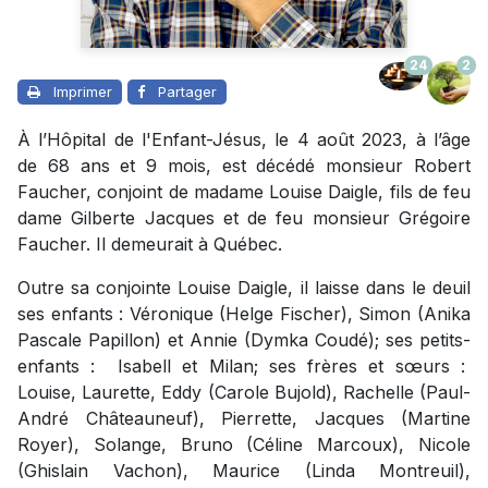
24
2
Imprimer
Partager
À l’Hôpital de l'Enfant-Jésus, le 4 août 2023, à l’âge
de 68 ans et 9 mois, est décédé monsieur Robert
Faucher, conjoint de madame Louise Daigle, fils de feu
dame Gilberte Jacques et de feu monsieur Grégoire
Faucher. Il demeurait à Québec.
Outre sa conjointe Louise Daigle, il laisse dans le deuil
ses enfants : Véronique (Helge Fischer), Simon (Anika
Pascale Papillon) et Annie (Dymka Coudé); ses petits-
enfants : Isabell et Milan; ses frères et sœurs :
Louise, Laurette, Eddy (Carole Bujold), Rachelle (Paul-
André Châteauneuf), Pierrette, Jacques (Martine
Royer), Solange, Bruno (Céline Marcoux), Nicole
(Ghislain Vachon), Maurice (Linda Montreuil),