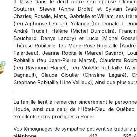
Il laisse dans le deuil outre son épouse Clémenc
Couture), Steeve (Annie Drolet) et Sylvain (Valér
Charles, Rosalie, Matis, Gabrielle et William; ses frè
(feu Alphonse Lebrun), Yolande (feu Donald J. Dougla
André Trudel), Hélène (Michel Dumoulin), Francin
Bouchard, Denys Landry) et Lucie (Michel Gosseli
Thérèse Robitaille, feu Marie-Rose Robitaille (André
Falardeau), Jeanne Robitaille (Marcel Savard), Loui
Robitaille (feu Jean-Pierre Martel), Claudette Robita
1
(feu Raymond Hamel), feu Violette Robitaille (Alai
Dagnault), Claude Cloutier (Christine Légaré), Ch
Stéphane Robitaille (Line Veilleux), ainsi que plusieu
.
La famille tient à remercier sincèrement le personn
Houde, ainsi que celui de l’Hôtel-Dieu de Québec 
excellents soins prodigués à Roger.
Vos témoignages de sympathie peuvent se traduire 
téléphone : 418 525