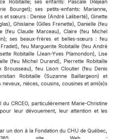
e Robitaille; ses enfants: Pascale (Réjean
ie Bourget); ses petits-enfants: Marianne,
res et sœurs : Denise (André Laliberté), Ginette
s), Ghislaine (Gilles Frenette), Danielle (feu
e (feu Claude Marceau), Claire (feu Michel
n); ses beaux-frères et belles-sœurs : feu
 Fradet), feu Marguerite Robitaille (feu André
sette Robitaille (Jean-Yves Plamondon), Lise
ille (feu Michel Durand), Pierrette Robitaille
n Brousseau), feu Lison Cloutier (feu Denis
ristian Robitaille (Suzanne Baillargeon) et
rs neveux, nièces, cousins, cousines et ami(e)s
el du CRCEO, particulièrement Marie-Christine
pour leur dévouement, leur attention et les
par un don à la Fondation du CHU de Québec,
-4385, site Web :