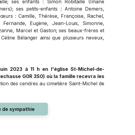
lle; ses enfants : Simon Robitaille (Imane
mers); ses petits-enfants : Antoine Demers,
sœurs : Camille, Thérèse, Françoise, Rachel,
, Fernande, Eugène, Jean-Louis, Simonne,
zanne, Marcel et Gaston; ses beaux-frères et
Céline Bélanger ainsi que plusieurs neveux,
juin 2023 à 11 h en l'église St-Michel-de-
lechasse G0R 3S0) où la famille recevra les
tion des cendres au cimetière Saint-Michel de
e de sympathie