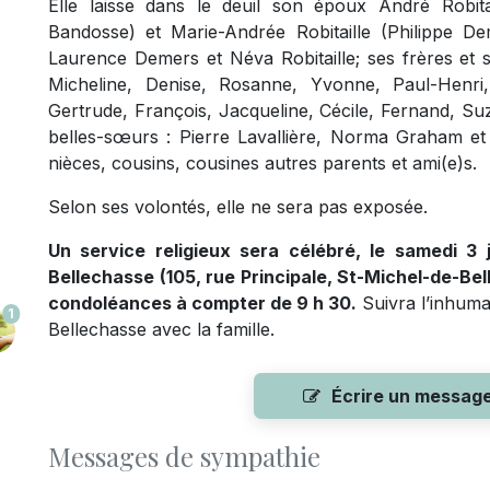
Elle laisse dans le deuil son époux André Robitai
Bandosse) et Marie-Andrée Robitaille (Philippe De
Laurence Demers et Néva Robitaille; ses frères et 
Micheline, Denise, Rosanne, Yvonne, Paul-Henri
Gertrude, François, Jacqueline, Cécile, Fernand, Su
belles-sœurs : Pierre Lavallière, Norma Graham et 
nièces, cousins, cousines autres parents et ami(e)s.
Selon ses volontés, elle ne sera pas exposée.
Un service religieux sera célébré, le samedi 3 
Bellechasse (105, rue Principale, St-Michel-de-Bel
condoléances à compter de 9 h 30.
Suivra l’inhuma
1
Bellechasse avec la famille.
Écrire un messag
Messages de sympathie