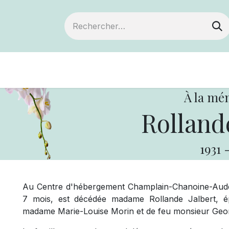
Devenir membre
Notre Coopérative
À la mé
Rollande
1931
Au Centre d'hébergement Champlain-Chanoine-Audet,
7 mois, est décédée madame Rollande Jalbert, ép
madame Marie-Louise Morin et de feu monsieur George