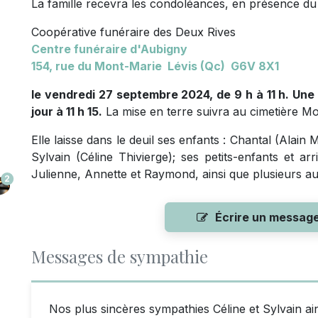
La famille recevra les condoléances, en présence du 
Coopérative funéraire des Deux Rives
Centre funéraire d'Aubigny
154, rue du Mont-Marie Lévis (Qc) G6V 8X1
le vendredi 27 septembre 2024, de 9 h à 11 h. Un
jour à 11 h 15.
La mise en terre suivra au cimetière M
Elle laisse dans le deuil ses enfants : Chantal (Alai
Sylvain (Céline Thivierge); ses petits-enfants et ar
Julienne, Annette et Raymond, ainsi que plusieurs au
2
Écrire un messag
Messages de sympathie
Nos plus sincères sympathies Céline et Sylvain ain