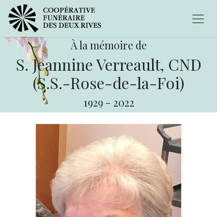
À la mémoire de
S. Jeannine Verreault, CND
(S.S.-Rose-de-la-Foi)
1929
-
2022