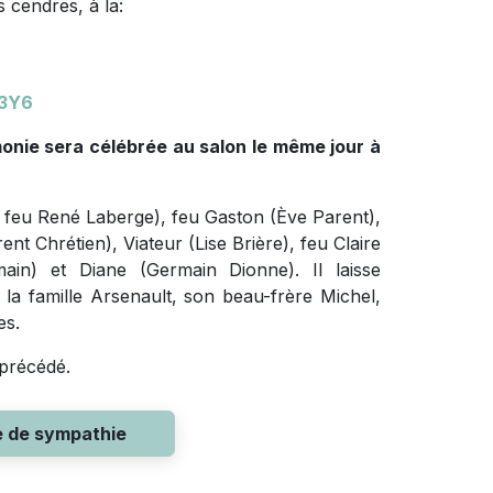
 cendres, à la:
 3Y6
émonie sera célébrée au salon le même jour à
d, feu René Laberge), feu Gaston (Ève Parent),
nt Chrétien), Viateur (Lise Brière), feu Claire
ain) et Diane (Germain Dionne). Il laisse
 la famille Arsenault, son beau-frère Michel,
es.
a précédé.
e de sympathie