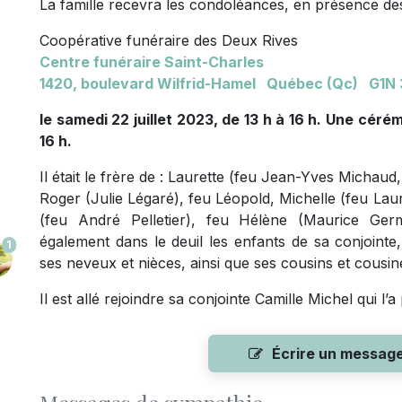
La famille recevra les condoléances, en présence des
Coopérative funéraire des Deux Rives
Centre funéraire Saint-Charles
1420, boulevard Wilfrid-Hamel Québec (Qc) G1N
le samedi 22 juillet 2023, de 13 h à 16 h. Une cér
16 h.
Il était le frère de : Laurette (feu Jean-Yves Michau
Roger (Julie Légaré), feu Léopold, Michelle (feu Laure
(feu André Pelletier), feu Hélène (Maurice Germ
également dans le deuil les enfants de sa conjointe,
1
ses neveux et nièces, ainsi que ses cousins et cousin
Il est allé rejoindre sa conjointe Camille Michel qui l’
Écrire un messag