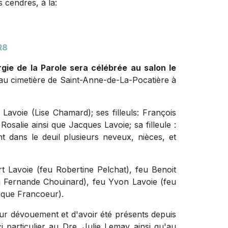
 cendres, à la:
R8
rgie de la Parole sera célébrée au salon le
au cimetière de Saint-Anne-de-La-Pocatière à
 Lavoie (Lise Chamard); ses filleuls: François
Rosalie ainsi que Jacques Lavoie; sa filleule :
nt dans le deuil plusieurs neveux, nièces, et
rt Lavoie (feu Robertine Pelchat), feu Benoit
u Fernande Chouinard), feu Yvon Lavoie (feu
nique Francoeur).
eur dévouement et d'avoir été présents depuis
particulier au Dre. Julie Lemay ainsi qu'au