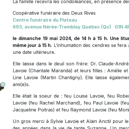
La famille recevra les condoléances, en présence des
Coopérative funéraire des Deux Rives
Centre funéraire du Plateau
693, avenue
Nérée-Tremblay Québec (Qc) G1N 4
le dimanche 19 mai 2024, de 14 h à 15 h. Une litu
même jour à 15 h.
L’inhumation des cendres se fera 
une date ultérieure.
Elle laisse dans le deuil son frère: Dr. Claude-André
Lavoie (Chantale Maranda) et leurs filles : Amélie et 
Line Lavoie (Martin Chantigny). Elle laisse égaleme
ami(e)s.
2
Elle était la soeur de : feu Louise Lavoie, feu Robe
Lavoie (feu Rachel Marchand), feu Paul Lavoie (fe
Jacqueline Poitras) et feu Raymond Lavoie (feu Mo
Un gros merci à Sylvie Lavoie et Alain Anctil pour l
des années dans la vie de tante Suzanne. Un merci 