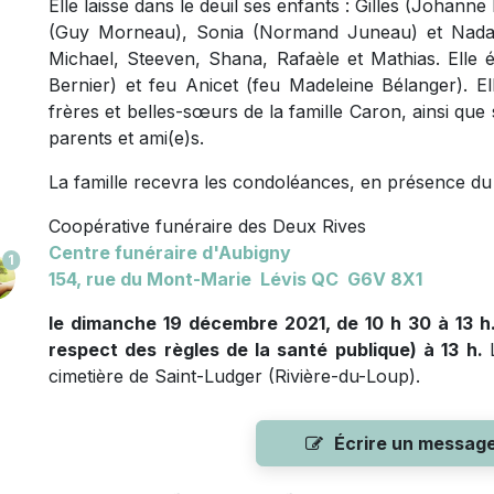
Elle laisse dans le deuil ses enfants : Gilles (Joh
(Guy Morneau), Sonia (Normand Juneau) et Nada (
Michael, Steeven, Shana, Rafaèle et Mathias. Elle é
Bernier) et feu Anicet (feu Madeleine Bélanger). El
frères et belles-sœurs de la famille Caron, ainsi que
parents et ami(e)s.
La famille recevra les condoléances, en présence du
Coopérative funéraire des Deux Rives
Centre funéraire d'Aubigny
1
154, rue du Mont-Marie Lévis QC G6V 8X1
le dimanche 19 décembre 2021, de 10 h 30 à 13 h. 
respect des règles de la santé publique) à 13 h.
cimetière de Saint-Ludger (Rivière-du-Loup).
Écrire un messag