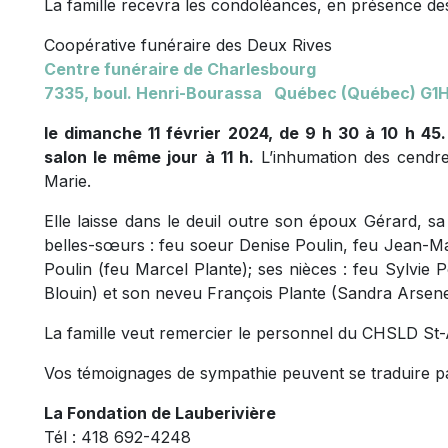
La famille recevra les condoléances, en présence des
Coopérative funéraire des Deux Rives
Centre funéraire de Charlesbourg
7335, boul. Henri-Bourassa Québec (Québec) G1
le dimanche 11 février 2024, de 9 h 30 à 10 h 45.
salon le même jour à 11 h.
L’inhumation des cendre
Marie.
Elle laisse dans le deuil outre son époux Gérard, s
belles-sœurs : feu soeur Denise Poulin, feu Jean-Mar
Poulin (feu Marcel Plante); ses nièces : feu Sylvie 
Blouin) et son neveu François Plante (Sandra Arsenea
La famille veut remercier le personnel du CHSLD St-
Vos témoignages de sympathie peuvent se traduire pa
La Fondation de Lauberivière
Tél : 418 692-4248