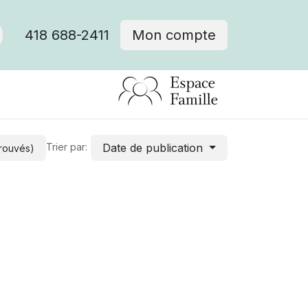
418 688-2411
Mon compte
Date de publication
Trier par:
trouvés)