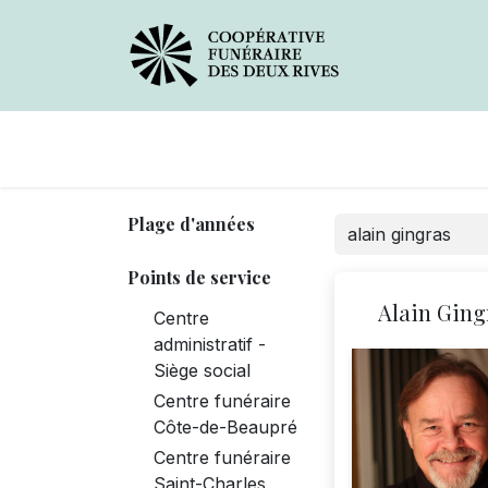
Avis de décès
Services offerts
Plage d'années
Points de service
Alain Ging
Centre
administratif -
Siège social
Centre funéraire
Côte-de-Beaupré
Centre funéraire
Saint-Charles