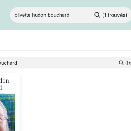
(1 trouvés)
Devenir membre
Notre Coopérative
(1 
udon
d