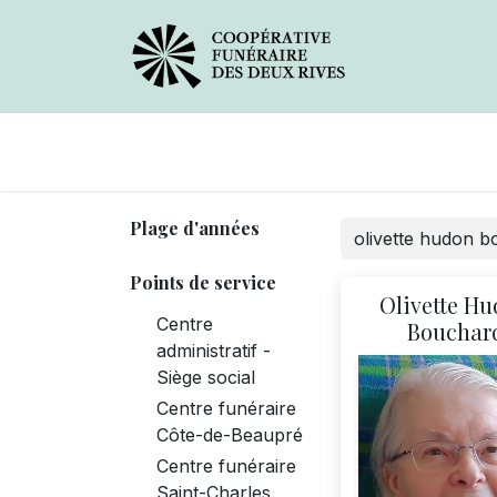
Avis de décès
Services offerts
Plage d'années
Points de service
Olivette H
Centre
Bouchar
administratif -
Siège social
Centre funéraire
Côte-de-Beaupré
Centre funéraire
Saint-Charles