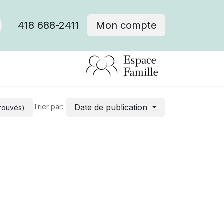
418 688-2411
Mon compte
Date de publication
Trier par:
trouvés)