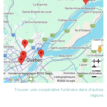
Données
avier
Données cartographiques ©2025 Google
Conditions d'utilisation
cartographiques
©2025 Google
Trouver une coopérative funéraire dans d'autres
régions